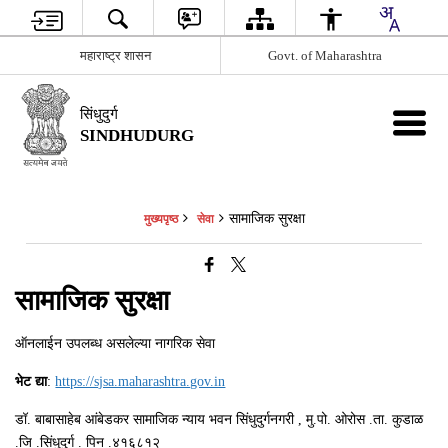
महाराष्ट्र शासन
Govt. of Maharashtra
सिंधुदुर्ग
SINDHUDURG
सामाजिक सुरक्षा
मुख्यपृष्ठ
सेवा
सामाजिक सुरक्षा
ऑनलाईन उपलब्ध असलेल्या नागरिक सेवा
भेट द्या
:
https://sjsa.maharashtra.gov.in
डॉ. बाबासाहेब आंबेडकर सामाजिक न्याय भवन सिंधुदुर्गनगरी , मु.पो. ओरोस .ता. कुडाळ
.जि .सिंधुदुर्ग . पिन .४१६८१२