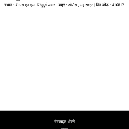
स्थान
: बी.एस.एन.एल. सिंधुदुर्ग जवळ |
शहर
: ओरोस , महाराष्ट्र |
पिन कोड
: 416812
वेबसाइट धोरणे