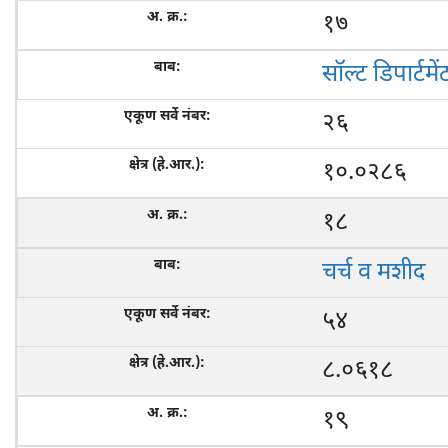
१७
सॉल्ट डिपार्टमें
२६
१०.०२८६
१८
चर्च व मशीद
५४
८.०६१८
१९