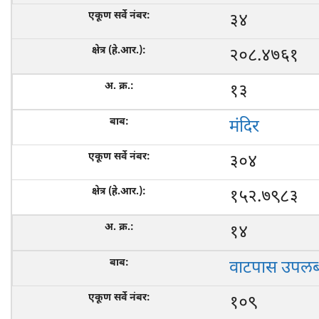
३४
२०८.४७६१
१३
मंदिर
३०४
१५२.७९८३
१४
वाटपास उपलब्
१०९