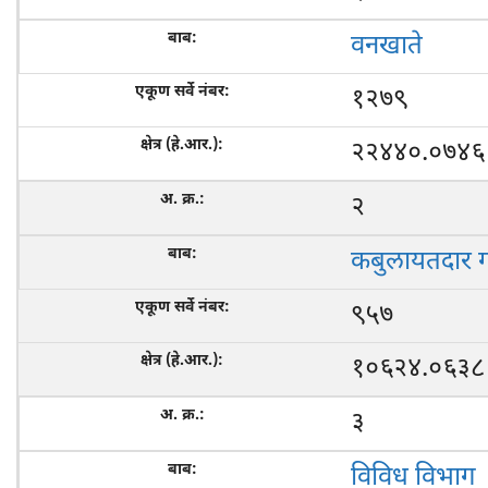
वनखाते
१२७९
२२४४०.०७४६
२
कबुलायतदार 
९५७
१०६२४.०६३८
३
विविध विभाग