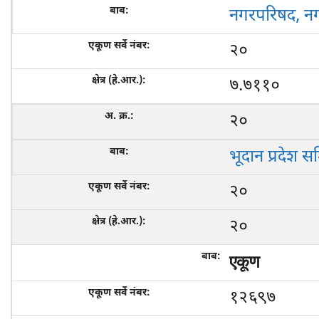
नगरपरिषद, न
२०
७.७११०
२०
भूदान प्रदेश स
२०
२०
एकूण
१२६९७