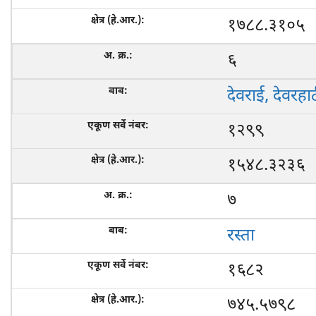
१७८८.३१०५
६
देवराई, देवरहा
१२९९
१५४८.३२३६
७
रस्ता
१६८२
७४५.५७९८