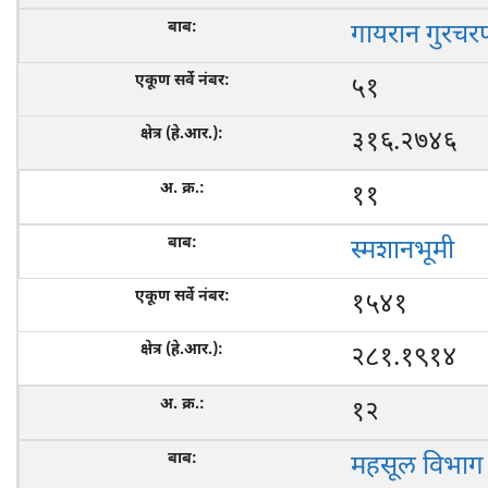
गायरान गुरच
५१
३१६.२७४६
११
स्मशानभूमी
१५४१
२८१.१९१४
१२
महसूल विभाग