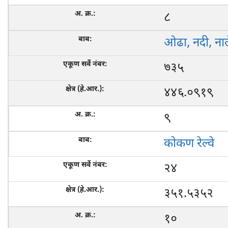
८
ओढा, नदी, नाल
७३५
४४६.०९१९
९
कोकण रेल्वे
२४
३५१.५३५२
१०