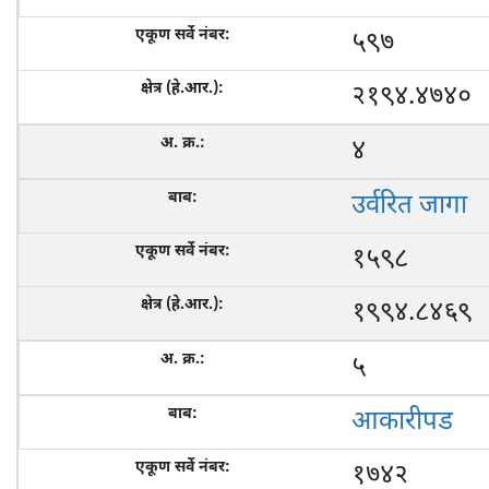
५९७
२१९४.४७४०
४
उर्वरित जागा
१५९८
१९९४.८४६९
५
आकारीपड
१७४२